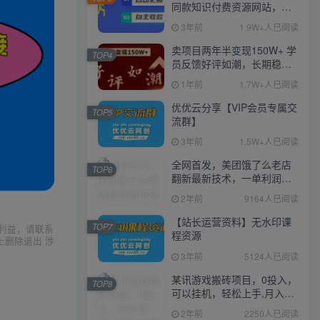
同款知识付费资源网站，实
现长期稳定被动收入~
3年前
1.9W+人已阅读
卖项目两年半变现150W+ 学
TOP4
员反馈好评如潮，长期稳定
变现，可以一直干到老！
1年前
1.7W+人已阅读
优优云分享【VIP会员专属交
TOP5
流群】
3年前
1.5W+人已阅读
全网首发，美团饿了么老店
TOP6
翻新最新技术，一单利润
300-600
2年前
9164人已阅读
【站长运营资料】无水印课
TOP7
利益，请联系
程资源
上删除退出 涉
3年前
5124人已阅读
某讯游戏搬砖项目，0投入，
TOP8
可以挂机，轻松上手,月入
3000+上不封顶
2年前
2250人已阅读