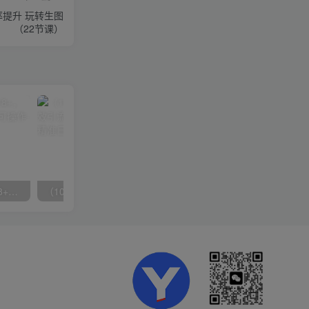
率提升 玩转生图
（22节课）
无脑全自动挂机，单窗口18+，可挂100+窗口，手机电脑均可操作
（10041期）拼多多店铺最新高效引流术，轻松引流400+创业粉，精准日变现五位数！