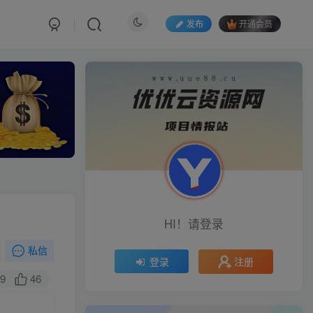
发布
开通会员
HI！请登录
私信
注册
登录
9
46