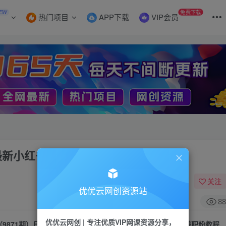
EW
免费下载
热门项目
APP下载
VIP会员
4年最新小红书暴力引流兼职粉教程
关注
优优云网创资源站
88
优优云网创 | 专注优质VIP网课资源分享，
（9871期）日引500+月变现六位数24年最新小红书暴力引流兼职粉教程