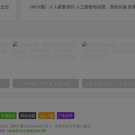
现五位
（9872期）人人都要学的-人工智能特训营，落地实操 效
（9934期）24h无人直播支付宝项目，最新带货玩法，纯躺赚实测日入500+
（10163期）快手掘金撸收益最新技术，高收益玩法，单日变现500+，小白必备项目
开通会员
-
网站加盟
-
app下载
-
广告合作
 2023 ·
赣ICP备2024040251号-2
· 由
优优云分享
强力驱动.
行:
1639天14小时42分48秒