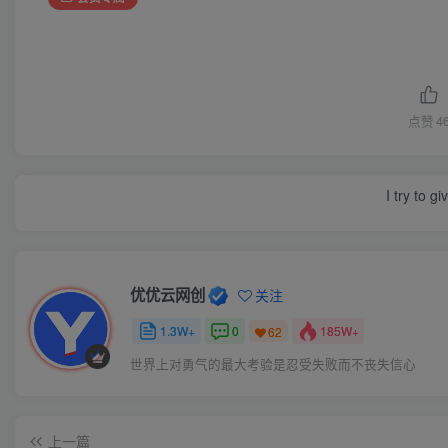
点赞
4
I try to g
优优云网创
关注
1.3W+
0
185W+
62
世界上对勇气的最大考验是忍受失败而不丧失信心
上一篇