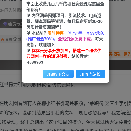
市面上收费几百几千的项目资源课程这里全
部都有！
此内容为付费阅读，请付费后查看
🔰 内容涵盖网赚项目、引流技术、电商运
营、脚本源码等资源，每日稳定更新20-30
会员专属资源
优质付费资源课程！
🔰 本站VIP
限时特惠，
￥79/年，￥99/永久
(推广佣金70%)，
全站资源免费下载，
每天
免费
会员
更新，欢迎加入！
🔰
优优云分享开放加盟，搭建一个和优优
您暂无购买权限，请
云网创一样的知识付费，
站长微信：
R538963
开通会员
开通VIP会员
加盟当站长
在朋友圈看到有人在聊小红书引流兼职粉，“兼职粉”这三个字引
980的技术，没想到结果出乎我的意料！现在想想我靠！我之前
的实操变现，终于总结出了这个项目的核心，今天我就给大家免费