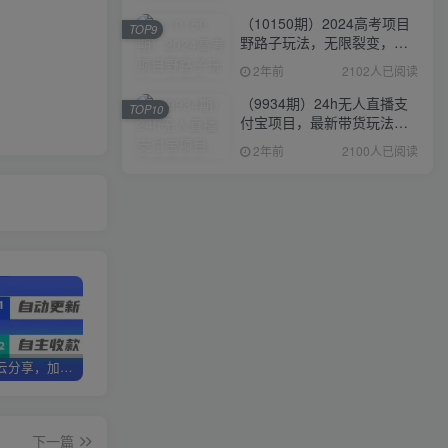
（10150期）2024高考项目
TOP9
野路子玩法，无限裂变，最
高一天1W＋！
2年前
2102人已阅读
（9934期）24h无人直播支
TOP10
付宝项目，最新带货玩法，
纯躺赚实测日入500+
2年前
2100人已阅读
加盟优优云分享，加盟搭建同款知识付费资源网站，实现长期稳定被动收入~
卖项目两年半变现150W+ 学员反馈好评如潮，长期稳定变现，可以一直干到老！
优优云分享【VIP会员专属交流群】
下一篇