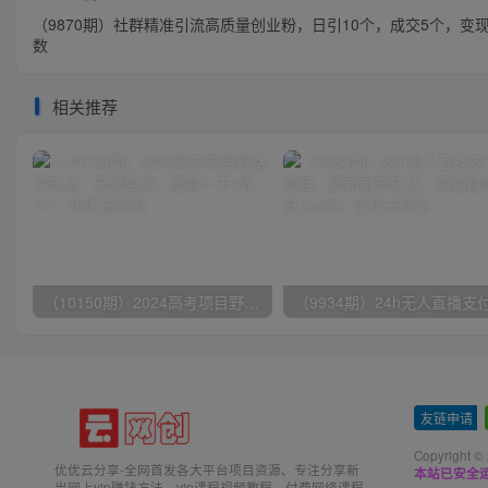
（9870期）社群精准引流高质量创业粉，日引10个，成交5个，变
数
相关推荐
（10150期）2024高考项目野路子玩法，无限裂变，最高一天1W＋！
友链申请
-
Copyright ©
优优云分享-全网首发各大平台项目资源、专注分享新
本站已安全运
出网上vip赚钱方法、vip课程视频教程、付费网络课程