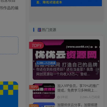
料包含项目
书作品的编
热门资源
TOP1
5.3W+人已阅读
你还在到处找项目？还在当韭菜？我靠
网创资源站一个月收入5万+，曾经...
加入VIP会员，享70%的推广
TOP2
提成，免费学习多种网上创
业课程，菜鸟秒变大神！
3年前
2.2W+人已阅读
加盟优优云分享，加盟搭建
TOP3