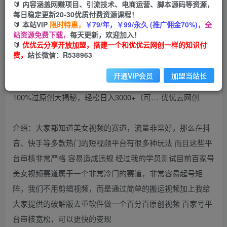
🔰 内容涵盖网赚项目、引流技术、电商运营、脚本源码等资源，
免费
每日稳定更新20-30优质付费资源课程！
会员
🔰 本站VIP
限时特惠，
￥79/年，￥99/永久 (推广佣金70%)，
全
您暂无购买权限，请先开通会员
站资源免费下载，
每天更新，欢迎加入！
🔰
优优云分享开放加盟，搭建一个和优优云网创一样的知识付
开通会员
费，
站长微信：R538963
开通VIP会员
加盟当站长
介绍：大家都知道美女视频的赛道，流量非常好，那么在抖
音、快手等多款热门的短视频平台有很多种玩法 而且这些平
台审核非常严格 容易造成违规 经过我的学员测试目前百家号
美女视频赛道属于一个非常冷门的赛道，非常容易起号矩
阵，我们不用剪辑视频，而是通过简单的搬运视频加上我给
大家提供的破解版去重软件做一个百分百原创视频 百家号平
台审核宽松，可以更快的变现