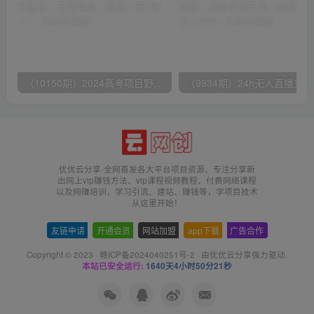
（10150期）2024高考项目野路子玩法，无限裂变，最高一天1W＋！
（9
优优云分享-全网首发各大平台项目资源、专注分享新
出网上vip赚钱方法、vip课程视频教程、付费网络课程
以及网赚培训，学习引流、建站、赚钱等，学项目技术
从这里开始！
友链申请
-
开通会员
-
网站加盟
-
app下载
-
广告合作
Copyright © 2023 ·
赣ICP备2024040251号-2
· 由
优优云分享
强力驱动.
本站已安全运行:
1640天4小时50分21秒