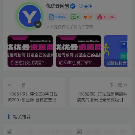
优优云网创
关注
1.3W+
0
185W+
62
人不是仅仅为了爱而生存的
你还在到处找项目？还在当韭菜？我靠网创资源站一个月收入5万+，曾经我也是个失败者。
加入VIP会员，享70%的推广提成，免费学习多种网上创业课程，菜鸟秒变大神！
上一篇
下一篇
（9851期）评论区8字日载
（9852期）玩法就是用趣味
流200+创业粉 日稳定变现
搞笑的聊天记录形式吸引年
5000+24年四月最新教程！
轻群体 从而获得视频的商业
价…
相关推荐