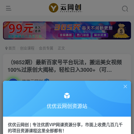
首页
创业课程
会员专属
正文
（9852期）最新百家号平台玩法，搬运美女视频
100%过原创大揭秘，轻松日入3000+（可…
优优云网创
私信
关注
2年前更新
1523
79
付费阅读
优优云网创资源站
（9852期）最新百家号平台玩法，搬运美女视频100%过原创大揭秘，轻松日入3000+（可…
此内容为付费阅读，请付费后查看
优优云网创 | 专注优质VIP网课资源分享，市面上收费几百几千
会员专属资源
的项目资源课程这里全部都有！