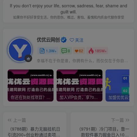
If you don't enjoy your life, sorrow, sadness, fear, shame and
guilt will.
如果你不好好享受生活，你的悲伤、难过、害怕、羞愧和内疚会代替你享受
优优云网创
关注
1.3W+
0
185W+
62
幸福不在于你是谁，你拥有什么，而仅仅在于你自己怎么看待
你还在到处找项目？还在当韭菜？我靠网创资源站一个月收入5万+，曾经我也是个失败者。
加入VIP会员，享70%的推广提成，免费学习多种网上创业课程，菜鸟秒变大神！
上一篇
下一篇
（9788期）暴力无脑挂机日
（9791期）冷门项目，靠一
引流200+创业粉通过卖项目
款软件暴力掘金日入1000