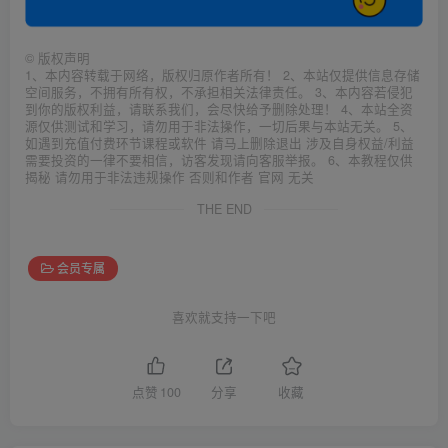
©
版权声明
1、本内容转载于网络，版权归原作者所有！ 2、本站仅提供信息存储
空间服务，不拥有所有权，不承担相关法律责任。 3、本内容若侵犯
到你的版权利益，请联系我们，会尽快给予删除处理！ 4、本站全资
源仅供测试和学习，请勿用于非法操作，一切后果与本站无关。 5、
如遇到充值付费环节课程或软件 请马上删除退出 涉及自身权益/利益
需要投资的一律不要相信，访客发现请向客服举报。 6、本教程仅供
揭秘 请勿用于非法违规操作 否则和作者 官网 无关
THE END
会员专属
喜欢就支持一下吧
点赞
100
分享
收藏