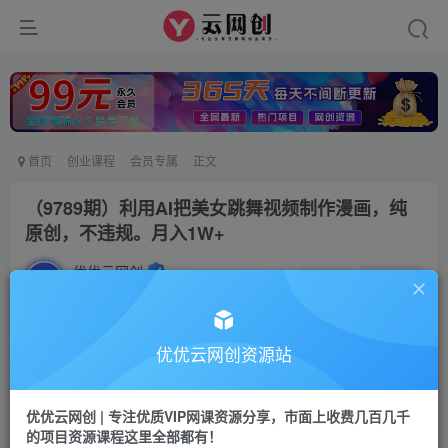
首页
创业课程
会员专属
正文
（9789期）利用AI把美女跳舞视频制作漫画，纯
原创，不违规。月入1W+
优优云网创
私信
关注
2年前发布
992
100
付费阅读
优优云网创资源站
（9789期）利用AI把美女跳舞视频制作漫画，纯原创，不违规。月入1W+
此内容为付费阅读，请付费后查看
优优云网创 | 专注优质VIP网课资源分享，市面上收费几百几千
会员专属资源
的项目资源课程这里全部都有！