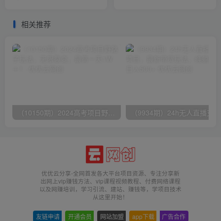
日变现2000+
＋，小白轻松上手第二天见
收益
相关推荐
（10150期）2024高考项目野路子玩法，无限裂变，最高一天1W＋！
（9
优优云分享-全网首发各大平台项目资源、专注分享新
出网上vip赚钱方法、vip课程视频教程、付费网络课程
以及网赚培训，学习引流、建站、赚钱等，学项目技术
从这里开始！
友链申请
-
开通会员
-
网站加盟
-
app下载
-
广告合作