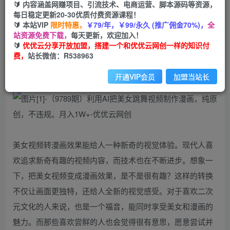
🔰 内容涵盖网赚项目、引流技术、电商运营、脚本源码等资源，
免费
每日稳定更新20-30优质付费资源课程！
会员
🔰 本站VIP
限时特惠，
￥79/年，￥99/永久 (推广佣金70%)，
全
您暂无购买权限，请先开通会员
站资源免费下载，
每天更新，欢迎加入！
🔰
优优云分享开放加盟，搭建一个和优优云网创一样的知识付
开通会员
费，
站长微信：R538963
开通VIP会员
加盟当站长
美女视频转漫画效果能给人一种新奇的视觉体验。现代人喜
欢追求新奇有趣的视频内容，而技术也在不断进步。想象一
下，把美女视频变成漫画效果，是不是很有趣？这样的转换
不仅让画面更独特，还给人全新的视觉感受。对于喜欢二次
元文化的人来说，也是一个福音，能同时享受美女和漫画的
魅力。而那些喜欢尝鲜的人也会觉得很有意思，愿意尝试并