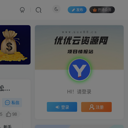
发布
开通会员
松…
HI！请登录
私信
注册
登录
5
98
（9743期）【2024蓝海项目】视频号分成计划，无脑搬运国外ASMR视频，新手小白轻松…