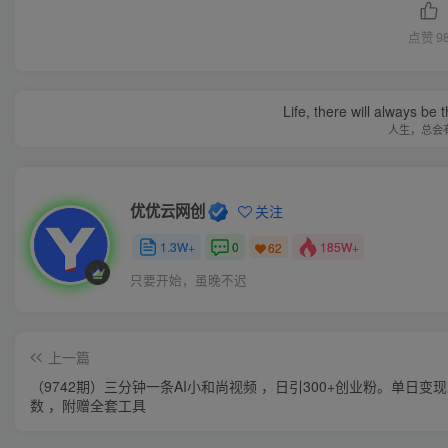
点赞
9
Life, there will always b
人生，总会
优优云网创
关注
1.3W+
0
185W+
62
只要开始，虽晚不迟
上一篇
（9742期）三分钟一条AI小和尚视频 ，日引300+创业粉。单日变
数 ，附赠全套工具