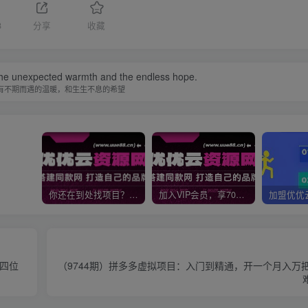
8
分享
收藏
e the unexpected warmth and the endless hope.
有不期而遇的温暖，和生生不息的希望
你还在到处找项目？还在当韭菜？我靠网创资源站一个月收入5万+，曾经我也是个失败者。
加入VIP会员，享70%的推广提成，免费学习多种网上创业课程，菜鸟秒变大神！
现四位
（9744期）拼多多虚拟项目：入门到精通，开一个月入万