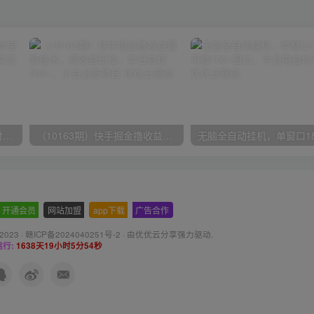
（9934期）24h无人直播支付宝项目，最新带货玩法，纯躺赚实测日入500+
（10163期）快手掘金撸收益最新技术，高收益玩法，单日变现500+，小白必备项目
开通会员
-
网站加盟
-
app下载
-
广告合作
 2023 ·
赣ICP备2024040251号-2
· 由
优优云分享
强力驱动.
行:
1638天19小时5分55秒