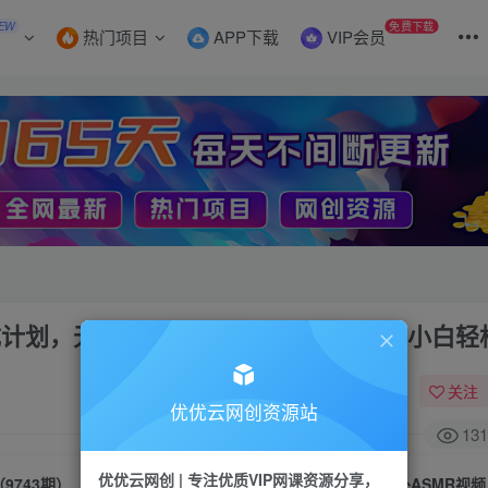
EW
免费下载
热门项目
APP下载
VIP会员
分成计划，无脑搬运国外ASMR视频，新手小白轻
关注
优优云网创资源站
131
优优云网创 | 专注优质VIP网课资源分享，