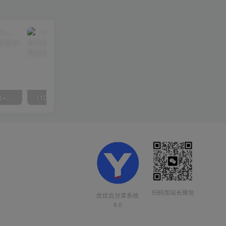
无脑全自动挂机，单窗口18+，可挂100+窗口，手机电脑均可操作
（10041期）拼多多店铺最新高效引流术，轻松引流400+创业粉，精准日变现五位数！
扫码加站长微信
优优云分享系统
5.0