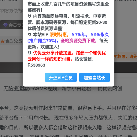
市面上收费几百几千的项目资源课程这里全
部都有！
此内容为付费阅读，请付费后查看
🔰 内容涵盖网赚项目、引流技术、电商运
营、脚本源码等资源，每日稳定更新20-30
会员专属资源
优质付费资源课程！
🔰 本站VIP
限时特惠，
￥79/年，￥99/永久
(推广佣金70%)，
全站资源免费下载，
每天
免费
会员
更新，欢迎加入！
🔰
优优云分享开放加盟，搭建一个和优优
您暂无购买权限，请
云网创一样的知识付费，
站长微信：
R538963
开通会员
开通VIP会员
加盟当站长
平台，这类视频制作起来非常简单，很容易上手。并且现在好多
给平台留下了用户时长。 现在很多年轻人压力都很大，失眠的
睡的目的，所以很多人都会借助这种视频来入睡，这样视频完播