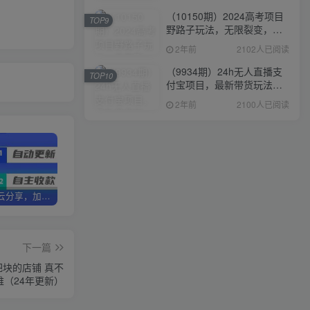
（10150期）2024高考项目
TOP9
野路子玩法，无限裂变，最
高一天1W＋！
2年前
2102人已阅读
（9934期）24h无人直播支
TOP10
付宝项目，最新带货玩法，
纯躺赚实测日入500+
2年前
2100人已阅读
加盟优优云分享，加盟搭建同款知识付费资源网站，实现长期稳定被动收入~
卖项目两年半变现150W+ 学员反馈好评如潮，长期稳定变现，可以一直干到老！
优优云分享【VIP会员专属交流群】
下一篇
把块的店铺 真不
难（24年更新）