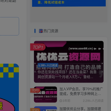
，绝对是副
热门资源
TOP1
5.3W+人已阅读
你还在到处找项目？还在当韭菜？我靠
网创资源站一个月收入5万+，曾经...
加入VIP会员，享70%的推广
TOP2
提成，免费学习多种网上创
业课程，菜鸟秒变大神！
3年前
2.2W+人已阅读
加盟优优云分享，加盟搭建
TOP3