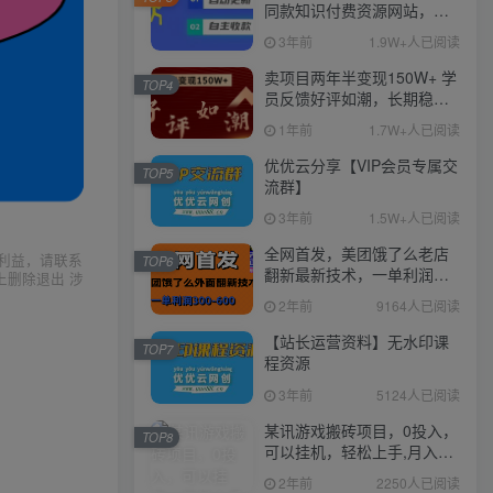
同款知识付费资源网站，实
现长期稳定被动收入~
3年前
1.9W+人已阅读
卖项目两年半变现150W+ 学
TOP4
员反馈好评如潮，长期稳定
变现，可以一直干到老！
1年前
1.7W+人已阅读
优优云分享【VIP会员专属交
TOP5
流群】
3年前
1.5W+人已阅读
全网首发，美团饿了么老店
利益，请联系
TOP6
翻新最新技术，一单利润
上删除退出 涉
300-600
2年前
9164人已阅读
【站长运营资料】无水印课
TOP7
程资源
3年前
5124人已阅读
某讯游戏搬砖项目，0投入，
TOP8
可以挂机，轻松上手,月入
3000+上不封顶
2年前
2250人已阅读