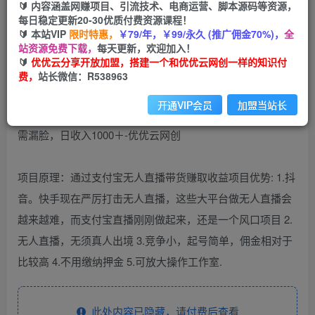
🔰 内容涵盖网赚项目、引流技术、电商运营、脚本源码等资源，
免费
每日稳定更新20-30优质付费资源课程！
会员
🔰 本站VIP
限时特惠，
￥79/年，￥99/永久 (推广佣金70%)，
全
您暂无购买权限，请先开通会员
站资源免费下载，
每天更新，欢迎加入！
🔰
优优云分享开放加盟，搭建一个和优优云网创一样的知识付
开通会员
费，
站长微信：R538963
开通VIP会员
加盟当站长
项目原理：通过支付宝无人直播带货赚取收益项目优势: 1.抖
音。快手现在严厉打击无人直播，这些大平台做无人直播会
越来越难，而支付宝直播刚刚做起来，还是一个风口项目 2.
无人直播，无须真人出境 3.竞争小，起号简单，佣金相对于
比较高 4.不用缴纳押金 5.可放大操作工作室.
此处内容已隐藏，请付费后查看