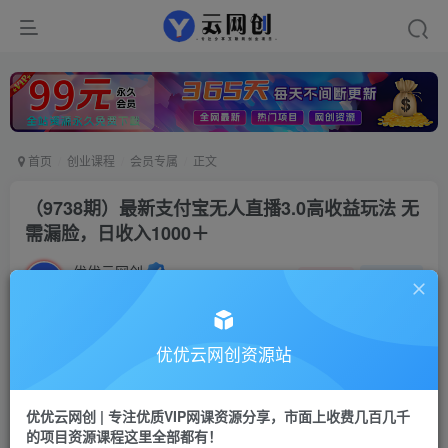
首页
创业课程
会员专属
正文
（9738期）最新支付宝无人直播3.0高收益玩法 无
需漏脸，日收入1000＋
优优云网创
私信
关注
2年前更新
856
183
付费阅读
优优云网创资源站
（9738期）最新支付宝无人直播3.0高收益玩法 无需漏脸，日收入1000＋
此内容为付费阅读，请付费后查看
优优云网创 | 专注优质VIP网课资源分享，市面上收费几百几千
会员专属资源
的项目资源课程这里全部都有！