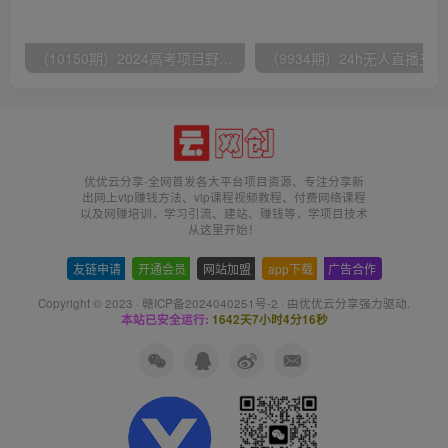
（10150期）2024高考项目野路子玩法，无限裂变，最高一天1W＋！
（9
优优云分享-全网首发各大平台项目资源、专注分享新
出网上vip赚钱方法、vip课程视频教程、付费网络课程
以及网赚培训，学习引流、建站、赚钱等，学项目技术
从这里开始！
友链申请
-
开通会员
-
网站加盟
-
app下载
-
广告合作
Copyright © 2023 ·
赣ICP备2024040251号-2
· 由
优优云分享
强力驱动.
本站已安全运行:
1642天7小时4分17秒