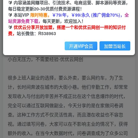
🔰 内容涵盖网赚项目、引流技术、电商运营、脚本源码等资源，
免费
每日稳定更新20-30优质付费资源课程！
会员
🔰 本站VIP
限时特惠，
￥79/年，￥99/永久 (推广佣金70%)，
全
您暂无购买权限，请先开通会员
站资源免费下载，
每天更新，欢迎加入！
🔰
优优云分享开放加盟，搭建一个和优优云网创一样的知识付
开通会员
费，
站长微信：R538963
开通VIP会员
加盟当站长
很多上班人副业的选择，要么外卖，要么网约车，为了生
计，长时间奔波在城市的大街小巷。他们辛勤工作，却常常
发现收入与付出的辛苦并不成正比在这个信息爆炸的时代，
完全可以通过互联网做副业，今天分享的是在家做问卷调
查。这种工作方式不仅灵活性高，而且潜在收益也不容忽
视。通过填写问卷，大家可以在不影响主业的情况下，获得
额外的收入。在当今大数据时代，问卷调查成为了众多公司