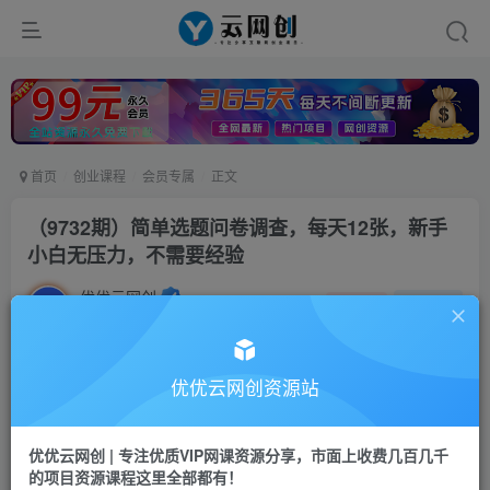
首页
创业课程
会员专属
正文
（9732期）简单选题问卷调查，每天12张，新手
小白无压力，不需要经验
优优云网创
私信
关注
2年前更新
1512
39
付费阅读
优优云网创资源站
（9732期）简单选题问卷调查，每天12张，新手小白无压力，不需要经验
此内容为付费阅读，请付费后查看
优优云网创 | 专注优质VIP网课资源分享，市面上收费几百几千
会员专属资源
的项目资源课程这里全部都有！