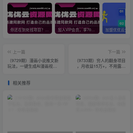
你还在到处找项目？还在当韭菜？我靠网创资源站一个月收入5万+，曾经我也是个失败者。
加入VIP会员，享70%的推广提成，免费学习多种网上创业课程，菜鸟秒变大神！
上一篇
下一篇
（9729期）漫画小说推文新
（9733期）穷人的翻身项目
玩法，一键生成AI漫画视
，月收益15万+，不用露脸
频，新手小白无压力
只说话直播找茬类小游戏，
小白…
相关推荐