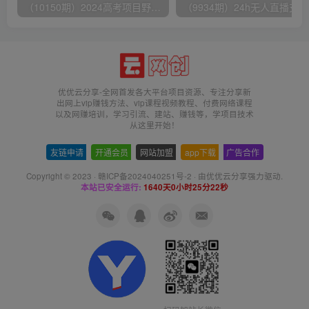
（10150期）2024高考项目野路子玩法，无限裂变，最高一天1W＋！
（9
优优云分享-全网首发各大平台项目资源、专注分享新
出网上vip赚钱方法、vip课程视频教程、付费网络课程
以及网赚培训，学习引流、建站、赚钱等，学项目技术
从这里开始！
友链申请
-
开通会员
-
网站加盟
-
app下载
-
广告合作
Copyright © 2023 ·
赣ICP备2024040251号-2
· 由
优优云分享
强力驱动.
本站已安全运行:
1640天0小时25分22秒