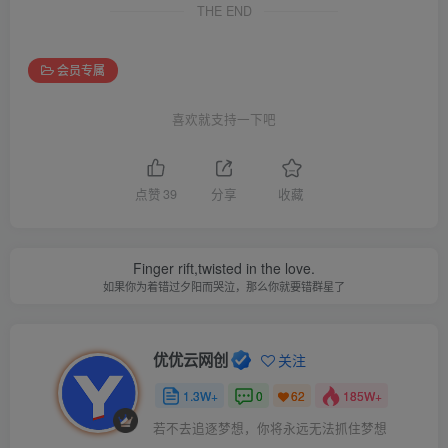
THE END
会员专属
喜欢就支持一下吧
点赞
39
分享
收藏
Finger rift,twisted in the love.
如果你为着错过夕阳而哭泣，那么你就要错群星了
优优云网创
关注
1.3W+
0
185W+
62
若不去追逐梦想，你将永远无法抓住梦想