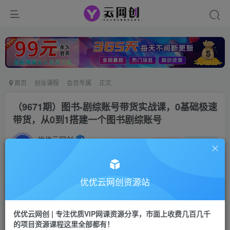
首页
创业课程
会员专属
正文
（9671期）图书-剧综账号带货实战课，0基础极速
带货，从0到1搭建一个图书剧综账号
优优云网创
私信
关注
2年前更新
1801
145
付费阅读
优优云网创资源站
（9671期）图书-剧综账号带货实战课，0基础极速带货，从0到1搭建一个图书剧综账号
此内容为付费阅读，请付费后查看
优优云网创 | 专注优质VIP网课资源分享，市面上收费几百几千
会员专属资源
的项目资源课程这里全部都有！