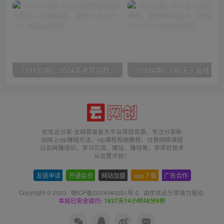
（10150期）2024高考项目野路子玩法，无限裂变，最高一天1W＋！
（9
优优云分享-全网首发各大平台项目资源、专注分享新
出网上vip赚钱方法、vip课程视频教程、付费网络课程
以及网赚培训，学习引流、建站、赚钱等，学项目技术
从这里开始！
友链申请
-
开通会员
-
网站加盟
-
app下载
-
广告合作
Copyright © 2023 ·
赣ICP备2024040251号-2
· 由
优优云分享
强力驱动.
本站已安全运行:
1637天14小时48分6秒