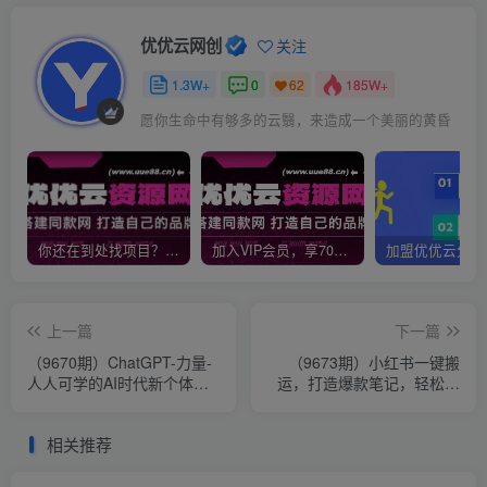
优优云网创
关注
1.3W+
0
185W+
62
愿你生命中有够多的云翳，来造成一个美丽的黄昏
你还在到处找项目？还在当韭菜？我靠网创资源站一个月收入5万+，曾经我也是个失败者。
加入VIP会员，享70%的推广提成，免费学习多种网上创业课程，菜鸟秒变大神！
上一篇
下一篇
（9670期）ChatGPT-力量-
（9673期）小红书一键搬
人人可学的AI时代新个体视
运，打造爆款笔记，轻松日
频课（41节）
引300+
相关推荐