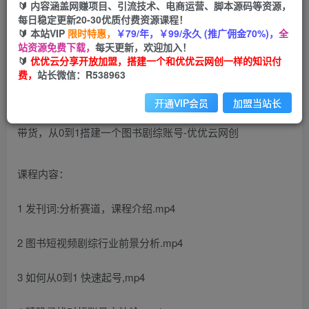
🔰 内容涵盖网赚项目、引流技术、电商运营、脚本源码等资源，
免费
每日稳定更新20-30优质付费资源课程！
会员
🔰 本站VIP
限时特惠，
￥79/年，￥99/永久 (推广佣金70%)，
全
您暂无购买权限，请先开通会员
站资源免费下载，
每天更新，欢迎加入！
🔰
优优云分享开放加盟，搭建一个和优优云网创一样的知识付
开通会员
费，
站长微信：R538963
开通VIP会员
加盟当站长
课程内容：
1 发刊词:分析赛道，课程介绍.mp4
2 图书短视频剧综行业前景分析.mp4
3 如何从0到1 快速起号,mp4