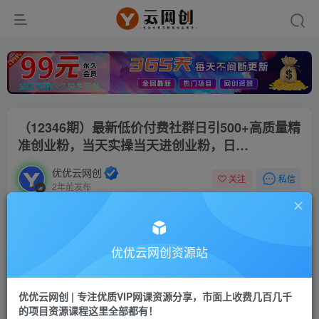
（12346期）最新低价付费社群日引500+高质量精
准创业粉，当天实操当天进创业粉，日…
优优云网创
私信
关注
2年前发布
16
0
付费资源
（12346期）最新低价付费社群日引500+高质量精准创业粉，当天实操当天进创业粉，日…
优优云网创资源站
此内容为付费资源，请付费后查看
9.9
限时特惠
优优云网创 | 专注优质VIP网课资源分享，市面上收费几百几千
99
云币
云币
的项目资源课程这里全部都有！