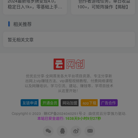
2024最新塔罗牌变现4.0，
创作者游戏任务，单日收益
稳定日入1k+，零基础上手，
100+，可矩阵操作【揭秘】
全平台打通【揭秘】
相关推荐
暂无相关文章
优优云分享-全网首发各大平台项目资源、专注分享新
出网上vip赚钱方法、vip课程视频教程、付费网络课程
以及网赚培训，学习引流、建站、赚钱等，学项目技术
从这里开始！
友链申请
-
开通会员
-
网站加盟
-
app下载
-
广告合作
Copyright © 2023 ·
赣ICP备2024040251号-2
· 由
优优云分享
强力驱动.
本站已安全运行:
1638天9小时9分27秒