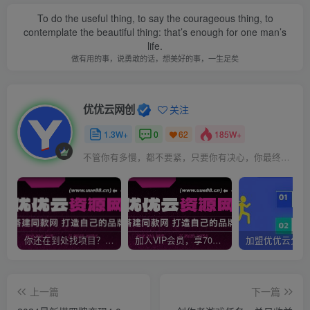
To do the useful thing, to say the courageous thing, to
contemplate the beautiful thing: that’s enough for one man’s
life.
做有用的事，说勇敢的话，想美好的事，一生足矣
优优云网创
关注
1.3W+
0
185W+
62
不管你有多慢，都不要紧，只要你有决心，你最终都会到达想去的地方
你还在到处找项目？还在当韭菜？我靠网创资源站一个月收入5万+，曾经我也是个失败者。
加入VIP会员，享70%的推广提成，免费学习多种网上创业课程，菜鸟秒变大神！
上一篇
下一篇