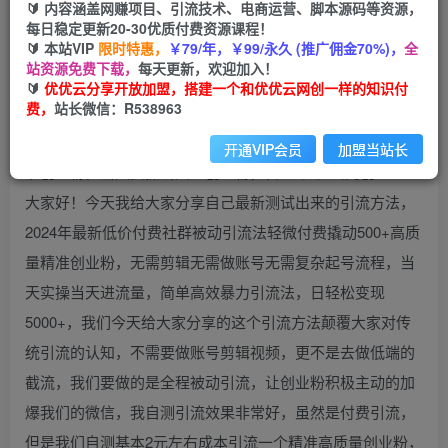
免费
会员
🔰 内容涵盖网赚项目、引流技术、电商运营、脚本源码等资源，
每日稳定更新20-30优质付费资源课程！
立即购买
🔰 本站VIP
限时特惠，
￥79/年，￥99/永久 (推广佣金70%)，
全
站资源免费下载，
每天更新，欢迎加入！
您当前未登录！建议登陆后购买，可保存购买订单
🔰
优优云分享开放加盟，搭建一个和优优云网创一样的知识付
费，
站长微信：R538963
开通VIP会员
加盟当站长
大家好！今天我给大家分享自己最新测试出来的引流方法，
2024年最新低价付费社群被动引流法轻微付费撬动500+高质
量精准创业粉，无需剪辑无需做账号无需复杂起号流程，当
天实操当天进流量，简单高效暴力引流法，日轻松变现
5000+，我们今天给大家分享的这个引流方法颠覆大家对传
统引流的认知，不需要做账号剪辑视频，更不是去做低端的
截流，我们要做的是全程被动引流，让创业粉积极主动的加
爆我们的微信，我自测引流效果非常好，虽然是付费引流，
但是我们自测基本2元左右成本引流一个精准高质量创业粉，