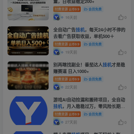
量，日收益稳定200+
付费资源
9.9
会员免费
云币
16天前
0
全自动广告
挂机
，每天24小时不停的
去看广告获取收益，单机500＋
付费资源
9.9
会员免费
云币
19天前
0
别再瞎找副业！番茄达人
挂机
才是稳
赚赛道 日入1000+
付费资源
9.9
会员免费
云币
22天前
0
游戏AI自动捡漏和搬砖项目，全自动
挂机
，月入稳稳过万，零风险长期
做！
付费资源
9.9
会员免费
云币
27天前
0