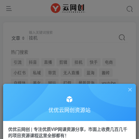
输入关键词搜索
文章
热门搜索
引流
抖音
直播
剪辑
挂机
快手
电商
小红书
私域
带货
无人直播
蓝海
搬砖
自媒体
美女
网站
打假
最新蓝海
youtube
弹幕
优优云网创资源站
文章
用户
优优云网创 | 专注优质VIP网课资源分享，市面上收费几百几千
的项目资源课程这里全部都有！
搜索[
挂机
]，共找到
639
个文章