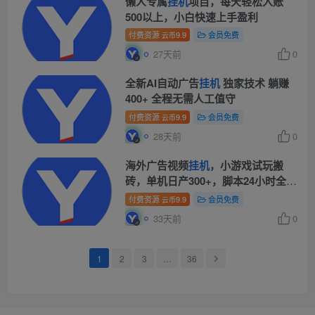
懒人专属
挂机
项目，每天轻松入账
500以上，小白快速上手盈利
付费资源
9.9
会员免费
云币
27天前
0
全新AI自动广告
挂机
独家技术 躺赚
400+ 全程无需人工值守
付费资源
9.9
会员免费
云币
28天前
0
海外广告视频
挂机
，小游戏试玩搬
砖，单机日产300+，脚本24小时全自
动挂机
付费资源
9.9
会员免费
云币
33天前
0
1
2
3
…
36