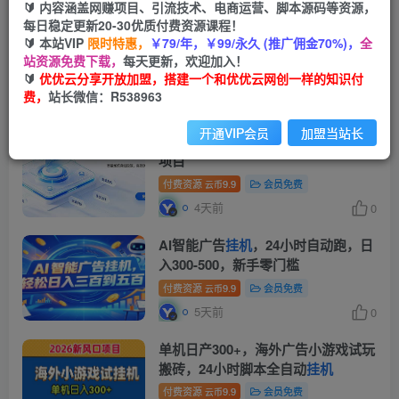
🔰 内容涵盖网赚项目、引流技术、电商运营、脚本源码等资源，
每日稳定更新20-30优质付费资源课程！
全自动番茄
挂机
玩法，日入300+，操
🔰 本站VIP
限时特惠，
￥79/年，￥99/永久 (推广佣金70%)，
全
作门槛低，一台电脑即可开展
站资源免费下载，
每天更新，欢迎加入！
🔰
优优云分享开放加盟，搭建一个和优优云网创一样的知识付
付费资源
9.9
会员免费
云币
费，
站长微信：R538963
20小时前
0
开通VIP会员
加盟当站长
AI 智能广告
挂机
｜自动化流量变现新
项目
付费资源
9.9
会员免费
云币
4天前
0
AI智能广告
挂机
，24小时自动跑，日
入300-500，新手零门槛
付费资源
9.9
会员免费
云币
5天前
0
单机日产300+，海外广告小游戏试玩
搬砖，24小时脚本全自动
挂机
付费资源
9.9
会员免费
云币