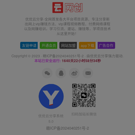
优优云分享-全网首发各大平台项目资源、专注分享新
出网上vip赚钱方法、vip课程视频教程、付费网络课程
以及网赚培训，学习引流、建站、赚钱等，学项目技术
从这里开始！
友链申请
-
开通会员
-
网站加盟
-
app下载
-
广告合作
Copyright © 2023 ·
赣ICP备2024040251号-2
· 由
优优云分享
强力驱动.
本站已安全运行:
1640天22小时58分35秒
扫码加站长微信
优优云分享系统
5.0
赣ICP备2024040251号-2