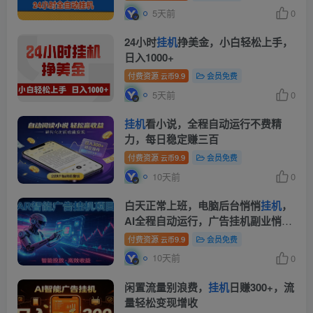
5天前
0
24小时
挂机
挣美金，小白轻松上手，
日入1000+
付费资源
9.9
会员免费
云币
5天前
0
挂机
看小说，全程自动运行不费精
力，每日稳定赚三百
付费资源
9.9
会员免费
云币
10天前
0
白天正常上班，电脑后台悄悄
挂机
，
AI全程自动运行，广告挂机副业悄悄
出圈
付费资源
9.9
会员免费
云币
10天前
0
闲置流量别浪费，
挂机
日赚300+，流
量轻松变现增收