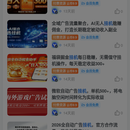
付费资源
9.9
会员免费
云币
13天前
0
全域广告流量聚合，AI无人
挂机
稳赚
佣金，打造长期稳定被动收入副业
付费资源
9.9
会员免费
云币
14天前
0
福袋掘金
挂机
每日稳赚，无需值守挂
机操作，每天稳定收益300+
付费资源
9.9
会员免费
云币
14天前
0
微软自动广告
挂机
，单机500+，将电
脑空闲时间转化为实际收益
付费资源
9.9
会员免费
云币
14天前
0
2026全自动广告
挂机
，官方合作流